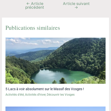
←
Article
Article suivant
précédent
→
Publications similaires
5 Lacs à voir absolument sur le Massif des Vosges !
Activités d'été
,
Activités d'hiver
,
Découvrir les Vosges