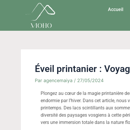
Aller
Navigation
Accueil
au
de
contenu
l’article
Éveil printanier : Voy
Par
agencemaiya
/
27/05/2024
Plongez au cœur de la magie printanière de
endormie par l’hiver. Dans cet article, nous
printemps. Des lacs scintillants aux sommets
diversité des paysages vosgiens à cette pé
vers une immersion totale dans la nature fl